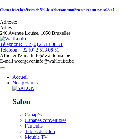
Cliquez ici et bénéficiez de 5% de réductions supplémentaires sur nos soldes !
Adresse:
Adres:
240 Avenue Louise, 1050 Bruxelles
Téléphone: +32 (0) 2 513 08 51
Telefoon: +32 (0) 2 513 08 51
Afficher l'e-mail
info@waltlouise.be
E-mail weergeven
info@waltlouise.be
Accueil
Nos produits
Salon
Canapés
Canapés convertibles
Fauteuils
Tables de salon
Meuble TV