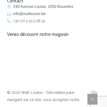
Contact
Tables fixes
Canapés convertibles
240 Avenue Louise, 1050 Bruxelles
info@waltlouise.be
Tabourets
Fauteuil
+32 (0) 2 513 08 51
Tapis
Meuble TV
Vitrines
Table de salon
Venez découvrir notre magasin
Tapis
empty
© 2020 Walt Louise – Site réalisé pare:
A2Com
| En
navigant sur ce site, vous acceptez notre
politique
de confidentialité
.