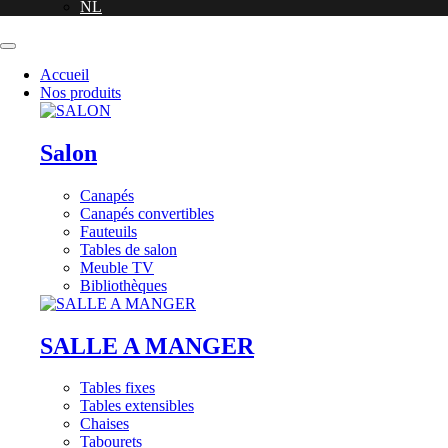
NL
Accueil
Nos produits
Salon
Canapés
Canapés convertibles
Fauteuils
Tables de salon
Meuble TV
Bibliothèques
SALLE A MANGER
Tables fixes
Tables extensibles
Chaises
Tabourets