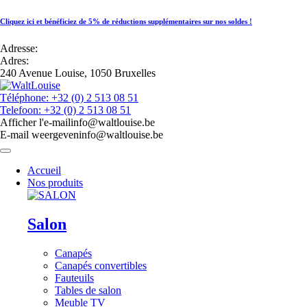
Cliquez ici et bénéficiez de 5% de réductions supplémentaires sur nos soldes !
Adresse:
Adres:
240 Avenue Louise, 1050 Bruxelles
Téléphone: +32 (0) 2 513 08 51
Telefoon: +32 (0) 2 513 08 51
Afficher l'e-mail
info@waltlouise.be
E-mail weergeven
info@waltlouise.be
Accueil
Nos produits
Salon
Canapés
Canapés convertibles
Fauteuils
Tables de salon
Meuble TV