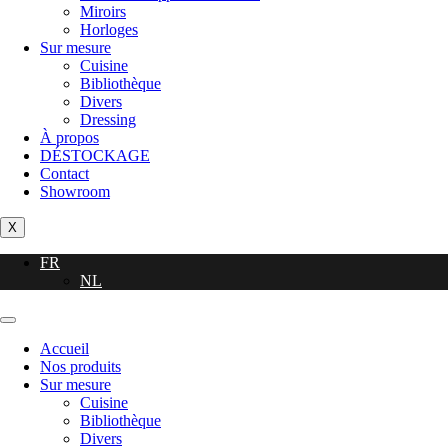
Miroirs
Horloges
Sur mesure
Cuisine
Bibliothèque
Divers
Dressing
À propos
DÉSTOCKAGE
Contact
Showroom
X
FR
NL
Accueil
Nos produits
Sur mesure
Cuisine
Bibliothèque
Divers