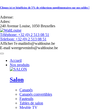
Cliquez ici et bénéficiez de 5% de réductions supplémentaires sur nos soldes !
Adresse:
Adres:
240 Avenue Louise, 1050 Bruxelles
Téléphone: +32 (0) 2 513 08 51
Telefoon: +32 (0) 2 513 08 51
Afficher l'e-mail
info@waltlouise.be
E-mail weergeven
info@waltlouise.be
Accueil
Nos produits
Salon
Canapés
Canapés convertibles
Fauteuils
Tables de salon
Meuble TV