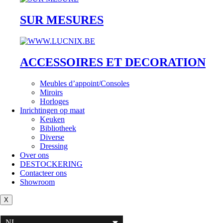
SUR MESURES
ACCESSOIRES ET DECORATION
Meubles d’appoint/Consoles
Miroirs
Horloges
Inrichtingen op maat
Keuken
Bibliotheek
Diverse
Dressing
Over ons
DESTOCKERING
Contacteer ons
Showroom
X
NL