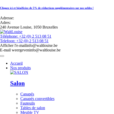
Cliquez ici et bénéficiez de 5% de réductions supplémentaires sur nos soldes !
Adresse:
Adres:
240 Avenue Louise, 1050 Bruxelles
Téléphone: +32 (0) 2 513 08 51
Telefoon: +32 (0) 2 513 08 51
Afficher l'e-mail
info@waltlouise.be
E-mail weergeven
info@waltlouise.be
Accueil
Nos produits
Salon
Canapés
Canapés convertibles
Fauteuils
Tables de salon
Meuble TV