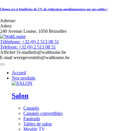
Cliquez ici et bénéficiez de 5% de réductions supplémentaires sur nos soldes !
Adresse:
Adres:
240 Avenue Louise, 1050 Bruxelles
Téléphone: +32 (0) 2 513 08 51
Telefoon: +32 (0) 2 513 08 51
Afficher l'e-mail
info@waltlouise.be
E-mail weergeven
info@waltlouise.be
Accueil
Nos produits
Salon
Canapés
Canapés convertibles
Fauteuils
Tables de salon
Meuble TV