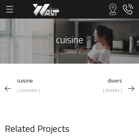
cuisine
cuisine
divers
[ CUISINES ]
[ DIVERS ]
Related Projects