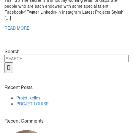
789 123 The secret is a smoothly working team of disparate
people who are each endowed with some special talent..
Facebook-f Twitter Linkedin-in Instagram Latest Projects Stylish
[…]
READ MORE
Search
Search
for:
Recent Posts
Projet Ixelles
PROJET LOUISE
Recent Comments