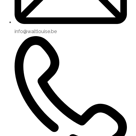
info@waltlouise.be